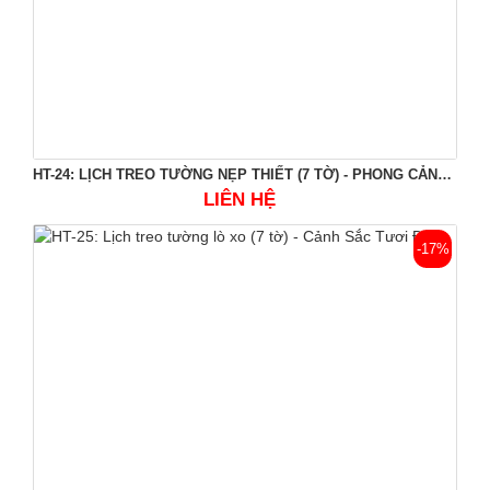
HT-24: LỊCH TREO TƯỜNG NẸP THIẾT (7 TỜ) - PHONG CẢNH VIỆT NAM
LIÊN HỆ
-17%