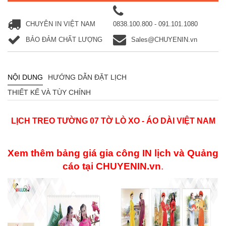
CHUYÊN IN VIỆT NAM
0838.100.800 - 091.101.1080
BẢO ĐẢM CHẤT LƯỢNG
Sales@CHUYENIN.vn
NỘI DUNG
HƯỚNG DẪN ĐẶT LỊCH
THIẾT KẾ VÀ TÙY CHỈNH
LỊCH TREO TƯỜNG 07 TỜ LÒ XO - ÁO DÀI VIỆT NAM
Xem thêm bảng giá gia công IN lịch và Quảng
cáo
tại
CHUYENIN.vn
.