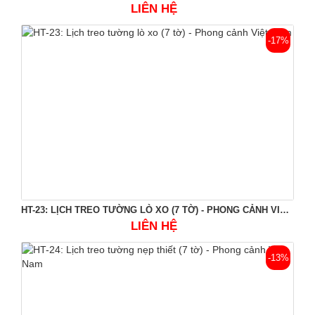
LIÊN HỆ
-17%
HT-23: LỊCH TREO TƯỜNG LÒ XO (7 TỜ) - PHONG CẢNH VIỆT NAM
LIÊN HỆ
-13%