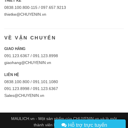
THIẾT KẾ
0838.100.800-115 / 097.657.9213
thietke@CHUYENIN.vn
VỀ VẬN CHUYỂN
GIAO HÀNG
091.123.6367 / 091.123.8998
giaohang@CHUYENIN.vn
LIÊN HỆ
0838.100.800 / 091.101.1080
091.123.8998 / 091.123.6367
Sales@CHUYENIN.vn
MAULICH.vn - Một sản phẩm của
CHUYENIN.vn
và là một
Hỗ trợ trực tuyến
thành viên hệ thống
VICGroup.co