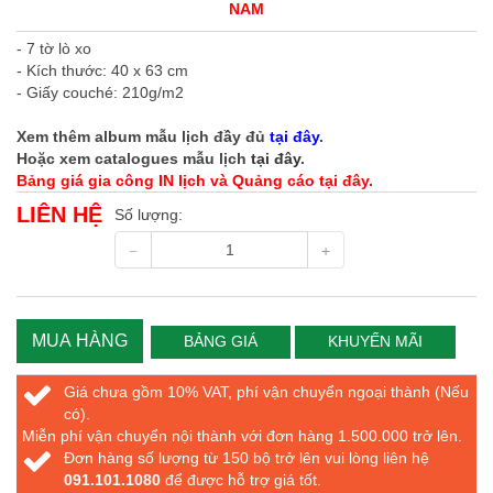
NAM
- 7 tờ lò xo
- Kích thước: 40 x 63 cm
- Giấy couché: 210g/m2
Xem thêm album mẫu lịch đầy đủ
tại đây
.
Hoặc xem catalogues mẫu lịch
tại đây
.
Bảng giá gia công IN lịch và Quảng cáo tại đây.
LIÊN HỆ
Số lượng:
MUA HÀNG
BẢNG GIÁ
KHUYẾN MÃI
Giá chưa gồm 10% VAT, phí vận chuyển ngoại thành (Nếu
có).
Miễn phí vận chuyển nội thành với đơn hàng 1.500.000 trở lên.
Đơn hàng số lượng từ 150 bộ trở lên vui lòng liên hệ
091.101.1080
để được hỗ trợ giá tốt.