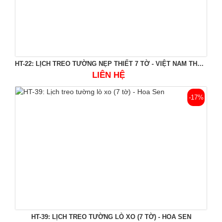
HT-22: LỊCH TREO TƯỜNG NẸP THIẾT 7 TỜ - VIỆT NAM THƠ MỘNG
LIÊN HỆ
-17%
HT-39: LỊCH TREO TƯỜNG LÒ XO (7 TỜ) - HOA SEN