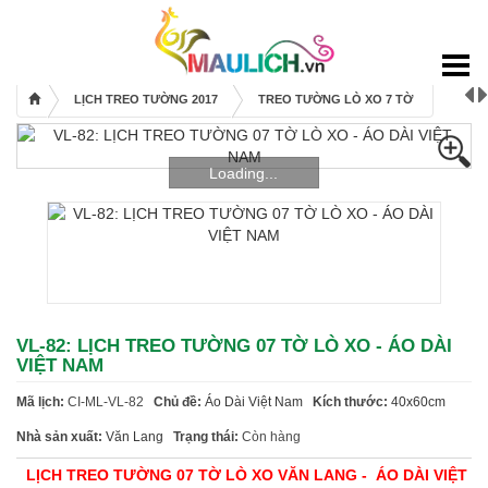
Mẫu lịch
Lịch bloc 2017
LỊCH TREO TƯỜNG 2017
TREO TƯỜNG LÒ XO 7 TỜ
Lịch để bàn 2017
Lịch Treo Tường 2017
Loading...
Bìa + Bloc 2017
Lịch Độc Quyền
Bao Lì Xì
Thiệp Tết
Sổ Tay
VL-82: LỊCH TREO TƯỜNG 07 TỜ LÒ XO - ÁO DÀI
Túi Quà
VIỆT NAM
Catalogues
Mã lịch:
CI-ML-VL-82
Chủ đề:
Áo Dài Việt Nam
Kích thước:
40x60cm
Khuyến mãi
Nhà sản xuất:
Văn Lang
Trạng thái:
Còn hàng
Bảng giá
LỊCH TREO TƯỜNG 07 TỜ LÒ XO VĂN LANG - ÁO DÀI VIỆT