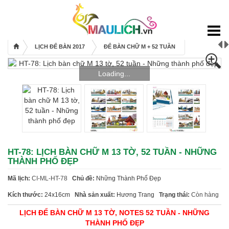
Mẫu lịch
Lịch bloc 2017
LỊCH ĐỂ BÀN 2017
ĐỂ BÀN CHỮ M + 52 TUẦN
Lịch để bàn 2017
Lịch Treo Tường 2017
Loading...
Bìa + Bloc 2017
Lịch Độc Quyền
Bao Lì Xì
Thiệp Tết
HT-78: LỊCH BÀN CHỮ M 13 TỜ, 52 TUẦN - NHỮNG
Sổ Tay
THÀNH PHỐ ĐẸP
Túi Quà
Mã lịch:
CI-ML-HT-78
Chủ đề:
Những Thành Phố Đẹp
Catalogues
Kích thước:
24x16cm
Nhà sản xuất:
Hương Trang
Trạng thái:
Còn hàng
Khuyến mãi
LỊCH ĐỂ BÀN CHỮ M 13 TỜ, NOTES 52 TUẦN
- NHỮNG
Bảng giá
THÀNH PHỐ ĐẸP