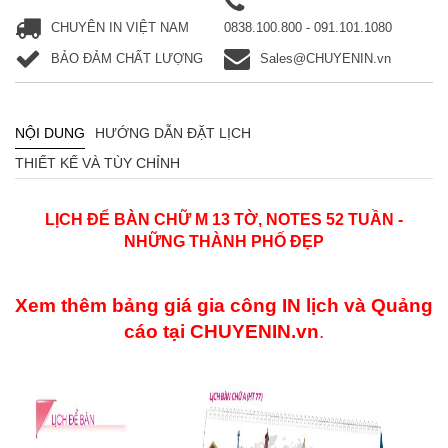
CHUYÊN IN VIỆT NAM
0838.100.800 - 091.101.1080
BẢO ĐẢM CHẤT LƯỢNG
Sales@CHUYENIN.vn
NỘI DUNG
HƯỚNG DẪN ĐẶT LỊCH
THIẾT KẾ VÀ TÙY CHỈNH
LỊCH ĐỂ BÀN CHỮ M 13
TỜ, NOTES 52 TUẦN -
NHỮNG THÀNH PHỐ ĐẸP
Xem thêm bảng giá gia công IN lịch và Quảng
cáo
tại
CHUYENIN.vn
.