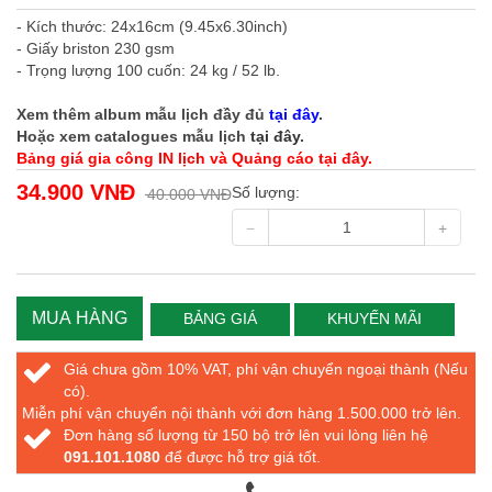
- Kích thước: 24x16cm (9.45x6.30inch)
- Giấy briston 230 gsm
- Trọng lượng 100 cuốn: 24 kg / 52 lb.
Xem thêm album mẫu lịch đầy đủ
tại đây
.
Hoặc xem catalogues mẫu lịch
tại đây
.
Bảng giá gia công IN lịch và Quảng cáo tại đây.
34.900 VNĐ
Số lượng:
40.000 VNĐ
MUA HÀNG
BẢNG GIÁ
KHUYẾN MÃI
Giá chưa gồm 10% VAT, phí vận chuyển ngoại thành (Nếu
có).
Miễn phí vận chuyển nội thành với đơn hàng 1.500.000 trở lên.
Đơn hàng số lượng từ 150 bộ trở lên vui lòng liên hệ
091.101.1080
để được hỗ trợ giá tốt.