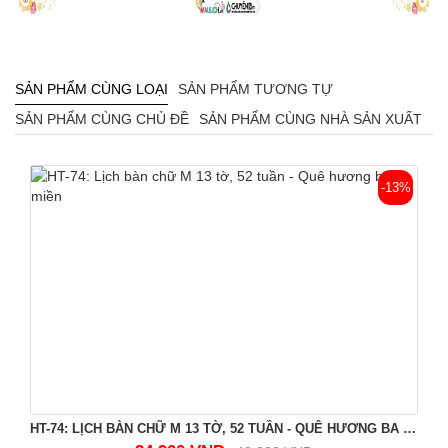
SẢN PHẨM CÙNG LOẠI
SẢN PHẨM TƯƠNG TỰ
SẢN PHẨM CÙNG CHỦ ĐỀ
SẢN PHẨM CÙNG NHÀ SẢN XUẤT
-13%
HT-74: LỊCH BÀN CHỮ M 13 TỜ, 52 TUẦN - QUÊ HƯƠNG BA MIỀN