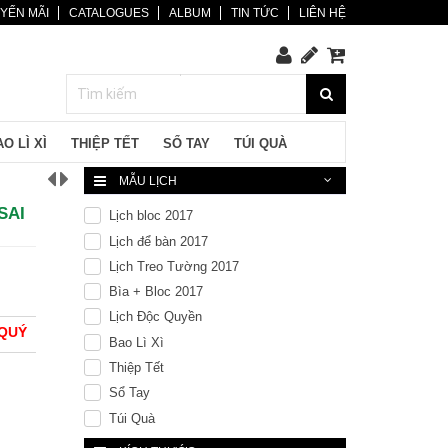
YẾN MÃI
CATALOGUES
ALBUM
TIN TỨC
LIÊN HỆ
O LÌ XÌ
THIỆP TẾT
SỔ TAY
TÚI QUÀ
MẪU LỊCH
SAI
Lịch bloc 2017
Lịch để bàn 2017
Lịch Treo Tường 2017
Bìa + Bloc 2017
Lịch Độc Quyền
 QUÝ
Bao Lì Xì
Thiệp Tết
Sổ Tay
Túi Quà