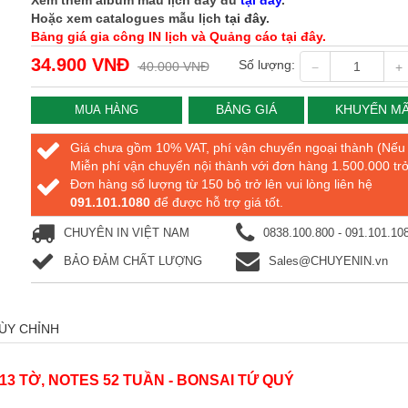
Xem thêm album mẫu lịch đầy đủ
tại đây
.
Hoặc xem catalogues mẫu lịch
tại đây
.
Bảng giá gia công IN lịch và Quảng cáo tại đây.
34.900 VNĐ
Số lượng:
40.000 VNĐ
BẢNG GIÁ
KHUYẾN MÃ
MUA HÀNG
Giá chưa gồm 10% VAT, phí vận chuyển ngoại thành (Nếu
Miễn phí vận chuyển nội thành với đơn hàng 1.500.000 trở
Đơn hàng số lượng từ 150 bộ trở lên vui lòng liên hệ
091.101.1080
để được hỗ trợ giá tốt.
CHUYÊN IN VIỆT NAM
0838.100.800 - 091.101.10
BẢO ĐẢM CHẤT LƯỢNG
Sales@CHUYENIN.vn
TÙY CHỈNH
13 TỜ, NOTES 52 TUẦN - BONSAI TỨ QUÝ