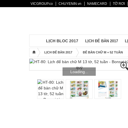
VICGROUP.co
CHUYENIN.vn
NAMECARD
TỜ RƠI
Mẫu lịch
Lịch bloc 2017
Lịch để bàn 2017
Lịch Treo Tường 2017
LỊCH BLOC 2017
LỊCH ĐỂ BÀN 2017
L
Bìa + Bloc 2017
LỊCH ĐỂ BÀN 2017
ĐỂ BÀN CHỮ M + 52 TUẦN
Lịch Độc Quyền
Bao Lì Xì
Loading...
Thiệp Tết
Sổ Tay
Túi Quà
Catalogues
Khuyến mãi
Bảng giá