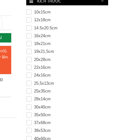
KÍCH THƯỚC
10x15cm
12x18cm
14.5x20.5cm
16x24cm
I
18x21cm
 có).
19x21,5cm
 lên.
20x28cm
22x16cm
24x16cm
80
25,5x13cm
25x35cm
28x14cm
30x40cm
35x50cm
37x68cm
38x53cm
40x60cm