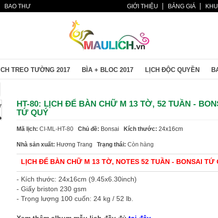
BAO THƯ
GIỚI THIỆU
BẢNG GIÁ
KHU
ỊCH TREO TƯỜNG 2017
BÌA + BLOC 2017
LỊCH ĐỘC QUYỀN
BA
HT-80: LỊCH ĐỂ BÀN CHỮ M 13 TỜ, 52 TUẦN - BON
TỨ QUÝ
Mã lịch:
CI-ML-HT-80
Chủ đề:
Bonsai
Kích thước:
24x16cm
Nhà sản xuất:
Hương Trang
Trạng thái:
Còn hàng
LỊCH ĐỂ BÀN CHỮ M 13 TỜ, NOTES 52 TUẦN
- BONSAI TỨ
- Kích thước: 24x16cm (9.45x6.30inch)
- Giấy briston 230 gsm
- Trọng lượng 100 cuốn: 24 kg / 52 lb.