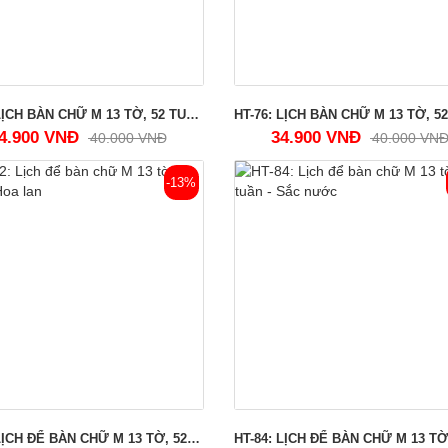
HT-72: LỊCH BÀN CHỮ M 13 TỜ, 52 TUẦN - VIỆT NAM THƠ MỘNG
4.900 VNĐ
34.900 VNĐ
40.000 VNĐ
40.000 VN
-13%
HT-82: LỊCH ĐỂ BÀN CHỮ M 13 TỜ, 52 TUẦN - HOA LAN