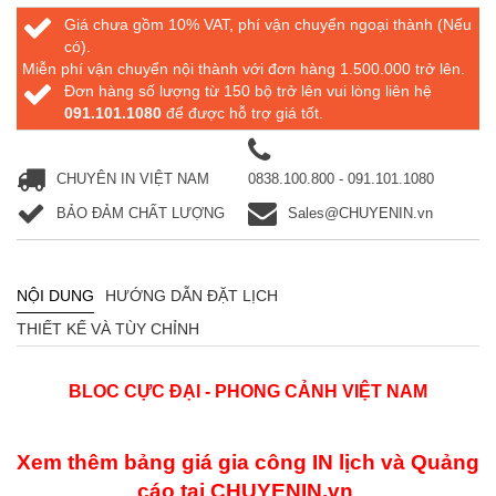
Giá chưa gồm 10% VAT, phí vận chuyển ngoại thành (Nếu
có).
Miễn phí vận chuyển nội thành với đơn hàng 1.500.000 trở lên.
Đơn hàng số lượng từ 150 bộ trở lên vui lòng liên hệ
091.101.1080
để được hỗ trợ giá tốt.
CHUYÊN IN VIỆT NAM
0838.100.800 - 091.101.1080
BẢO ĐẢM CHẤT LƯỢNG
Sales@CHUYENIN.vn
NỘI DUNG
HƯỚNG DẪN ĐẶT LỊCH
THIẾT KẾ VÀ TÙY CHỈNH
BLOC CỰC ĐẠI - PHONG CẢNH VIỆT NAM
Xem thêm bảng giá gia công IN lịch và Quảng
cáo
tại
CHUYENIN.vn
.