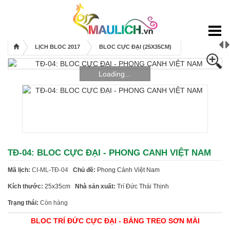
Mẫu lịch
Lịch bloc 2017
LỊCH BLOC 2017
BLOC CỰC ĐẠI (25X35CM)
Lịch để bàn 2017
Lịch Treo Tường 2017
Loading...
Bìa + Bloc 2017
Lịch Độc Quyền
Bao Lì Xì
Thiệp Tết
TĐ-04: BLOC CỰC ĐẠI - PHONG CANH VIỆT NAM
Sổ Tay
Mã lịch:
CI-ML-TĐ-04
Chủ đề:
Phong Cảnh Việt Nam
Túi Quà
Kích thước:
25x35cm
Nhà sản xuất:
Trí Đức Thái Thịnh
Catalogues
Trạng thái:
Còn hàng
Khuyến mãi
BLOC TRÍ ĐỨC CỰC ĐẠI - BẢNG TREO SƠN MÀI
Bảng giá