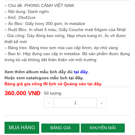
– Chủ đề: PHONG CẢNH VIỆT NAM
– Nội dung: Danh ngôn
– Khổ: 29x42cm
– Áo Bloc: Giấy Ivory 300 gsm, In metalize
– Ruột Bloc: In ofset 4 màu, Giấy Couche matt 64gsm của Nhật
- Gia công: Gáy đóng keo nóng, Nẹp nhựa trang trí, ốc vít được
thiết kế mới
– Bảng treo: Bảng treo sơn mài cao cấp 6mm, ép nhũ vàng
– Bao bì: Hộp đựng cao cấp in metalize. Bộ sản phẩm được đựng
trong túi vải không dệt thân thiện với môi trường
Xem thêm album mẫu lịch đầy đủ
tại đây
.
Hoặc xem catalogues mẫu lịch
tại đây
.
Bảng giá gia công IN lịch và Quảng cáo tại đây.
360.000 VNĐ
Số lượng:
MUA HÀNG
BẢNG GIÁ
KHUYẾN MÃI