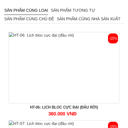
SẢN PHẨM CÙNG LOẠI
SẢN PHẨM TƯƠNG TỰ
SẢN PHẨM CÙNG CHỦ ĐỀ
SẢN PHẨM CÙNG NHÀ SẢN XUẤT
-15%
HT-06: LỊCH BLOC CỰC ĐẠI (ĐẦU RỜI)
360.000 VNĐ
-15%