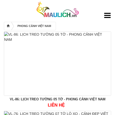
Mẫu lịch
Lịch bloc 2017
Lịch để bàn 2017
PHONG CẢNH VIỆT NAM
Lịch Treo Tường 2017
Bìa + Bloc 2017
Lịch Độc Quyền
Bao Lì Xì
Thiệp Tết
Sổ Tay
Túi Quà
Catalogues
VL-86: LỊCH TREO TƯỜNG 05 TỜ - PHONG CẢNH VIỆT NAM
Khuyến mãi
LIÊN HỆ
Bảng giá