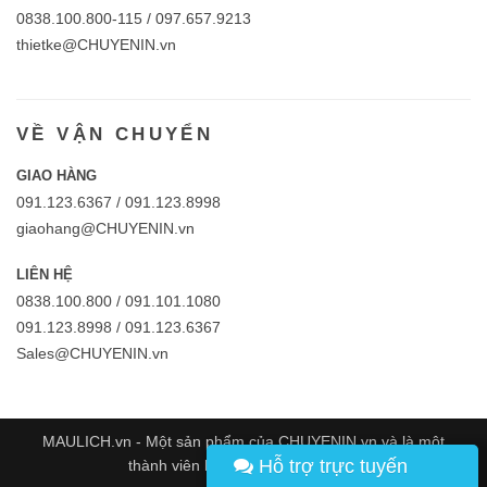
0838.100.800-115 / 097.657.9213
thietke@CHUYENIN.vn
VỀ VẬN CHUYỂN
GIAO HÀNG
091.123.6367 / 091.123.8998
giaohang@CHUYENIN.vn
LIÊN HỆ
0838.100.800 / 091.101.1080
091.123.8998 / 091.123.6367
Sales@CHUYENIN.vn
MAULICH.vn - Một sản phẩm của
CHUYENIN.vn
và là một
Hỗ trợ trực tuyến
thành viên hệ thống
VICGroup.co