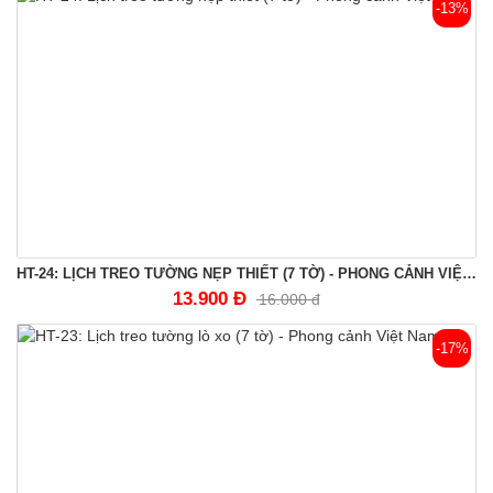
-13%
HT-24: LỊCH TREO TƯỜNG NẸP THIẾT (7 TỜ) - PHONG CẢNH VIỆT NAM
13.900 Đ
16.000 đ
-17%