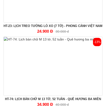
HT-23: LỊCH TREO TƯỜNG LÒ XO (7 TỜ) - PHONG CẢNH VIỆT NAM
24.900 Đ
30.000 đ
-13%
HT-74: LỊCH BÀN CHỮ M 13 TỜ, 52 TUẦN - QUÊ HƯƠNG BA MIỀN
34.900 Đ
40.000 đ