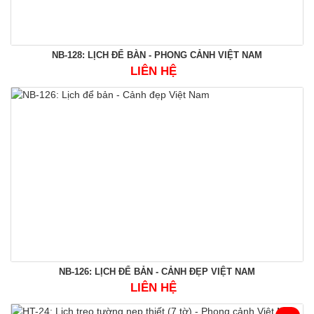
NB-128: LỊCH ĐỂ BÀN - PHONG CẢNH VIỆT NAM
LIÊN HỆ
NB-126: LỊCH ĐỂ BẢN - CẢNH ĐẸP VIỆT NAM
LIÊN HỆ