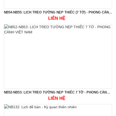
NB54-NB55: LỊCH TREO TƯỜNG NẸP THIẾC (7 TỜ) - PHONG CẢNH VIỆT NAM
LIÊN HỆ
NB52-NB53: LỊCH TREO TƯỜNG NẸP THIẾC 7 TỜ - PHONG CẢNH VIỆT NAM
LIÊN HỆ