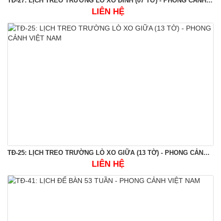
TĐ-27: LỊCH TREO TRƯỜNG LÒ XO ĐỈNH (07 TỜ) - PHONG CẢNH VIỆT NAM
LIÊN HỆ
TĐ-25: LỊCH TREO TRƯỜNG LÒ XO GIỮA (13 TỜ) - PHONG CẢNH VIỆT NAM
LIÊN HỆ