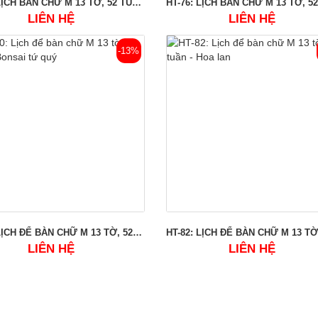
HT-72: LỊCH BÀN CHỮ M 13 TỜ, 52 TUẦN - VIỆT NAM THƠ MỘNG
LIÊN HỆ
LIÊN HỆ
-13%
HT-80: LỊCH ĐỂ BÀN CHỮ M 13 TỜ, 52 TUẦN - BONSAI TỨ QUÝ
LIÊN HỆ
LIÊN HỆ