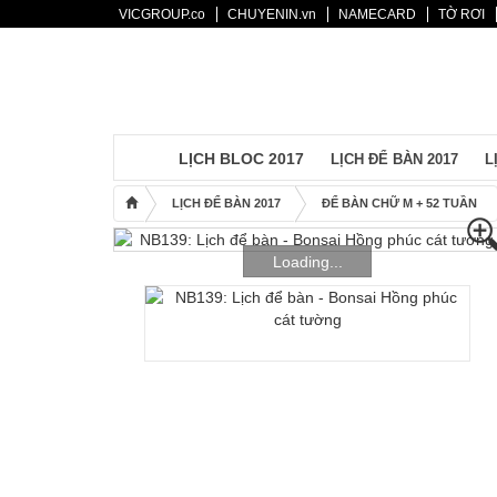
VICGROUP.co
CHUYENIN.vn
NAMECARD
TỜ RƠI
Mẫu lịch
Lịch bloc 2017
Lịch để bàn 2017
Lịch Treo Tường 2017
LỊCH BLOC 2017
LỊCH ĐỂ BÀN 2017
L
Bìa + Bloc 2017
LỊCH ĐỂ BÀN 2017
ĐỂ BÀN CHỮ M + 52 TUẦN
Lịch Độc Quyền
Bao Lì Xì
Loading...
Thiệp Tết
Sổ Tay
Túi Quà
Catalogues
Khuyến mãi
Bảng giá