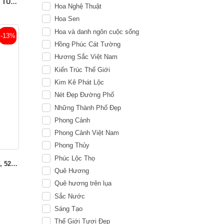
HT-76: LỊCH BÀN CHỮ M 13 TỜ, 52 TUẦN - NÉT ĐẸP ĐƯỜNG PHỐ
Hoa Nghệ Thuật
Hoa Sen
Hoa và danh ngôn cuộc sống
-13%
Hồng Phúc Cát Tường
Hương Sắc Việt Nam
Kiến Trúc Thế Giới
Kim Kê Phát Lộc
Nét Đẹp Đường Phố
Những Thành Phố Đẹp
Phong Cảnh
Phong Cảnh Việt Nam
Phong Thủy
Phúc Lộc Thọ
HT-82: LỊCH ĐỂ BÀN CHỮ M 13 TỜ, 52 TUẦN - HOA LAN
Quê Hương
Quê hương trên lụa
Sắc Nước
Sáng Tạo
Thế Giới Tươi Đẹp