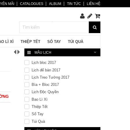
YẾN MÃI
CATALOGUES
ALBUM
TIN TỨC
LIÊN HỆ
O LÌ XÌ
THIỆP TẾT
SỔ TAY
TÚI QUÀ
MẪU LỊCH
Lịch bloc 2017
Lịch để bàn 2017
Lịch Treo Tường 2017
Bìa + Bloc 2017
Lịch Độc Quyền
ƯỜNG
Bao Lì Xì
Thiệp Tết
Sổ Tay
Túi Quà