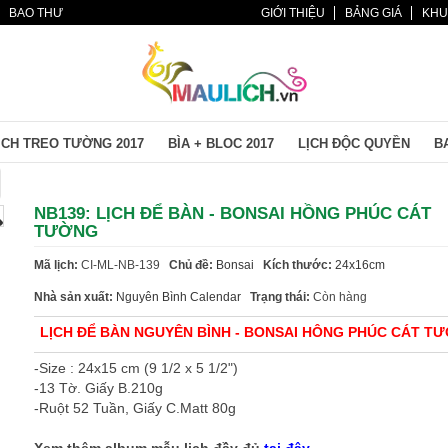
BAO THƯ
GIỚI THIỆU
BẢNG GIÁ
KHU
ỊCH TREO TƯỜNG 2017
BÌA + BLOC 2017
LỊCH ĐỘC QUYỀN
BA
NB139: LỊCH ĐỂ BÀN - BONSAI HỒNG PHÚC CÁT
TƯỜNG
Mã lịch:
CI-ML-NB-139
Chủ đề:
Bonsai
Kích thước:
24x16cm
Nhà sản xuất:
Nguyên Bình Calendar
Trạng thái:
Còn hàng
LỊCH ĐỂ BÀN
NGUYÊN BÌNH
- BONSAI HÔNG PHÚC CÁT T
-Size : 24x15 cm (9 1/2 x 5 1/2")
-13 Tờ. Giấy B.210g
-Ruột 52 Tuần, Giấy C.Matt 80g