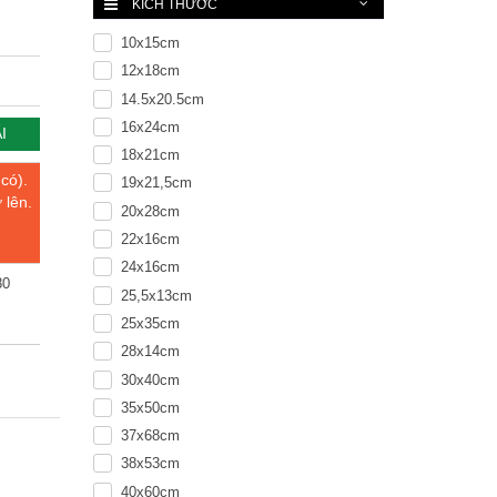
KÍCH THƯỚC
10x15cm
12x18cm
14.5x20.5cm
16x24cm
I
18x21cm
 có).
19x21,5cm
 lên.
20x28cm
22x16cm
24x16cm
80
25,5x13cm
25x35cm
28x14cm
30x40cm
35x50cm
37x68cm
38x53cm
40x60cm