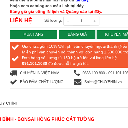
Xem thêm album mẫu lịch đầy đủ
tại đây
.
Hoặc xem catalogues mẫu lịch
tại đây
.
Bảng giá gia công IN lịch và Quảng cáo tại đây.
LIÊN HỆ
Số lượng:
BẢNG GIÁ
KHUYẾN MÃ
MUA HÀNG
Giá chưa gồm 10% VAT, phí vận chuyển ngoại thành (Nếu
Miễn phí vận chuyển nội thành với đơn hàng 1.500.000 trở
Đơn hàng số lượng từ 150 bộ trở lên vui lòng liên hệ
091.101.1080
để được hỗ trợ giá tốt.
CHUYÊN IN VIỆT NAM
0838.100.800 - 091.101.10
BẢO ĐẢM CHẤT LƯỢNG
Sales@CHUYENIN.vn
TÙY CHỈNH
N BÌNH - BONSAI HỒNG PHÚC CÁT TƯỜNG